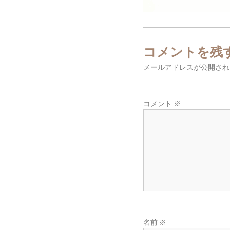
東
広
域
の
コメントを残
葬
儀
メールアドレスが公開され
社
コメント
※
名前
※