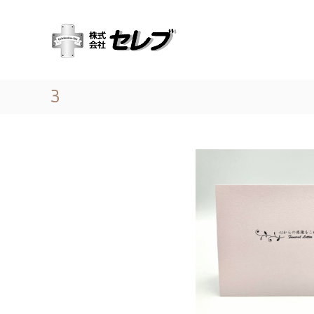
コ
（
最
ン
株
高
テ
の
）
ン
心
セ
ツ
づ
レ
へ
く
3
ス
ブ
し
キ
｜
と
ッ
千
お
プ
葉
も
て
県
な
に
し
あ
る
営
業
地
域
関