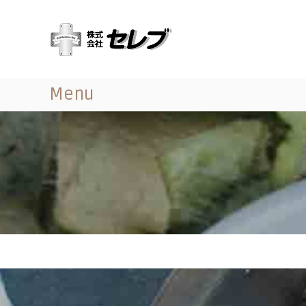
コ
（
最
ン
株
高
テ
の
）
ン
心
セ
ツ
づ
レ
へ
く
Menu
ス
ブ
し
キ
｜
と
ッ
千
お
プ
葉
も
て
県
な
に
し
あ
る
営
業
地
域
関