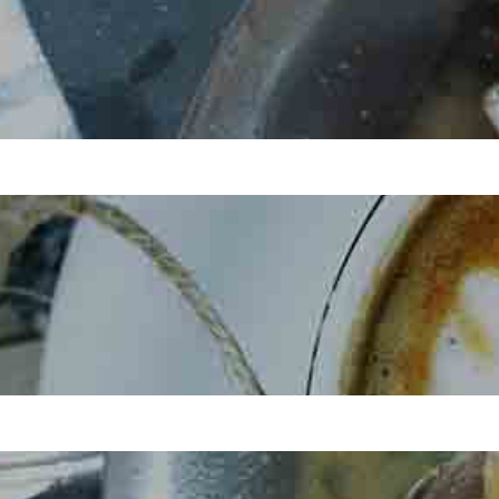
東
広
域
の
葬
儀
社