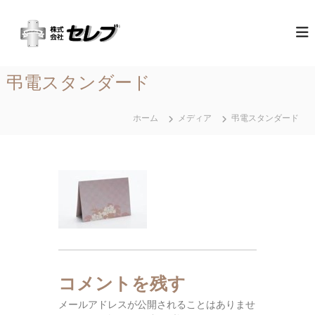
コ
（
最
ン
高
テ
株
の
ン
）
心
ツ
セ
づ
弔電スタンダード
へ
く
レ
ス
し
ブ
と
キ
ホーム
メディア
弔電スタンダード
｜
お
ッ
も
千
プ
て
葉
な
県
し
に
あ
る
営
業
地
コメントを残す
域
メールアドレスが公開されることはありませ
関