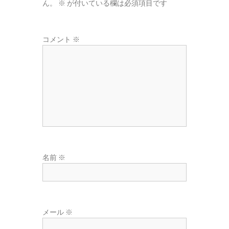
ん。
※
が付いている欄は必須項目です
東
広
域
コメント
※
の
葬
儀
社
名前
※
メール
※