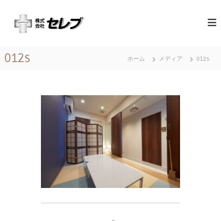
コ
（
最
ン
高
テ
株
の
ン
）
心
ツ
セ
づ
012s
へ
く
ホーム
メディア
012s
レ
ス
し
ブ
と
キ
｜
お
ッ
も
千
プ
て
葉
な
県
し
に
あ
る
営
業
地
域
関