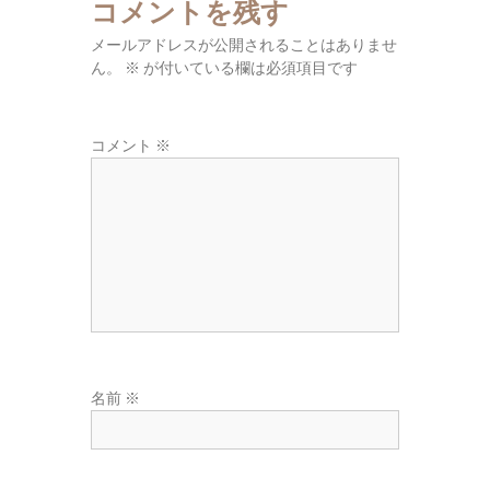
コメントを残す
東
広
メールアドレスが公開されることはありませ
域
ん。
※
が付いている欄は必須項目です
の
葬
コメント
※
儀
社
名前
※