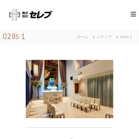
コ
（
最
ン
高
テ
株
の
ン
）
心
ツ
セ
づ
028s 1
へ
く
ホーム
メディア
028s 1
レ
ス
し
ブ
と
キ
｜
お
ッ
も
千
プ
て
葉
な
県
し
に
あ
る
営
業
地
域
関