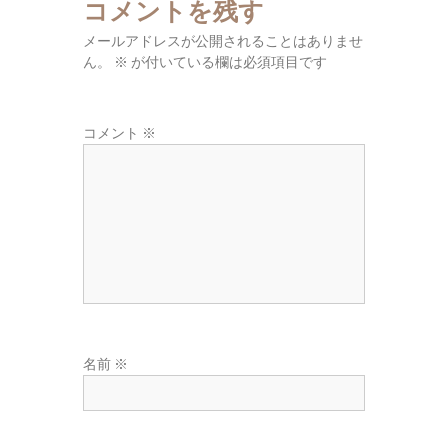
コメントを残す
東
広
メールアドレスが公開されることはありませ
域
ん。
※
が付いている欄は必須項目です
の
葬
コメント
※
儀
社
名前
※