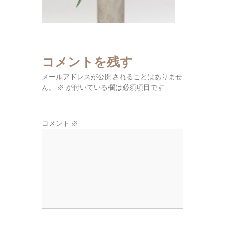
東
広
域
の
葬
コメントを残す
儀
メールアドレスが公開されることはありませ
社
ん。
※
が付いている欄は必須項目です
コメント
※