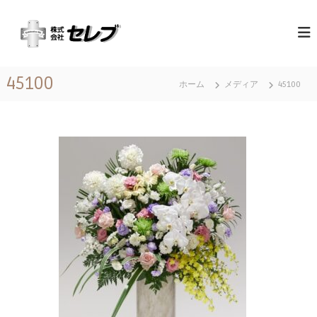
コ
（
最
ン
高
テ
株
の
ン
）
心
ツ
セ
づ
45100
へ
く
ホーム
メディア
45100
レ
ス
し
ブ
と
キ
｜
お
ッ
も
千
プ
て
葉
な
県
し
に
あ
る
営
業
地
域
関