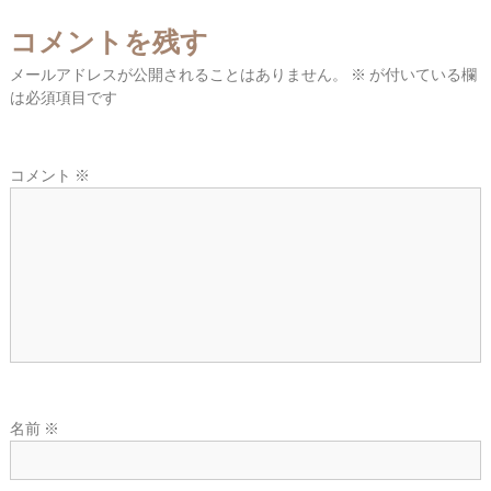
東
コメントを残す
広
域
メールアドレスが公開されることはありません。
※
が付いている欄
の
は必須項目です
葬
儀
社
コメント
※
名前
※