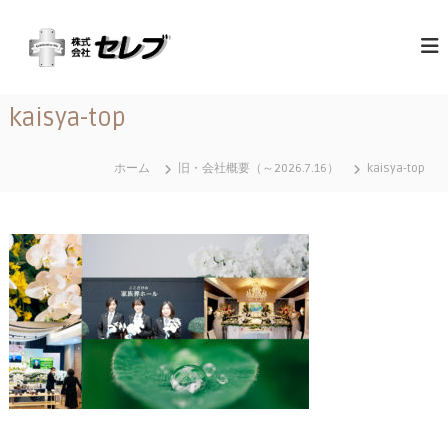
コ
（
最
ン
高
テ
株
の
ン
）
心
ツ
セ
づ
kaisya-top
へ
く
レ
ス
し
ブ
と
キ
ホーム
旧・会社概要（～2026.7.16）
kaisya-top
｜
お
ッ
も
千
プ
て
葉
な
県
し
に
あ
る
営
業
地
域
関