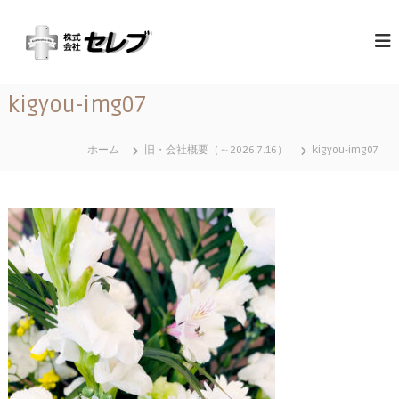
コ
（
最
ン
高
テ
株
の
ン
）
心
ツ
セ
づ
kigyou-img07
へ
く
レ
ス
し
ブ
と
キ
ホーム
旧・会社概要（～2026.7.16）
kigyou-img07
｜
お
ッ
も
千
プ
て
葉
な
県
し
に
あ
る
営
業
地
域
関