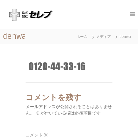
コ
（
最
ン
高
テ
株
の
ン
）
心
ツ
セ
づ
denwa
へ
く
ホーム
メディア
denwa
レ
ス
し
ブ
と
キ
｜
お
ッ
も
千
プ
て
葉
な
県
し
に
あ
コメントを残す
る
営
メールアドレスが公開されることはありませ
業
ん。
※
が付いている欄は必須項目です
地
域
関
コメント
※