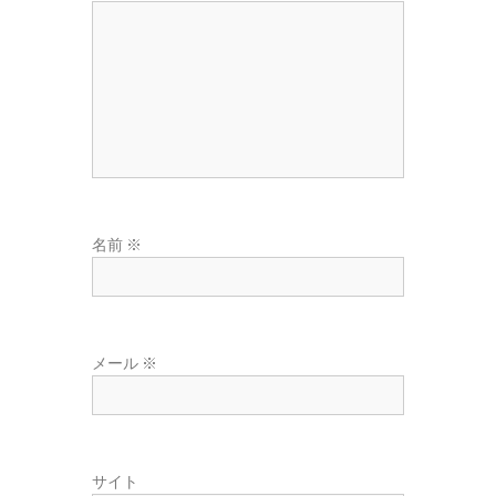
東
広
域
の
葬
儀
社
名前
※
メール
※
サイト