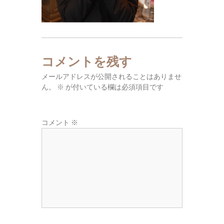
東
広
域
の
葬
コメントを残す
儀
メールアドレスが公開されることはありませ
社
ん。
※
が付いている欄は必須項目です
コメント
※