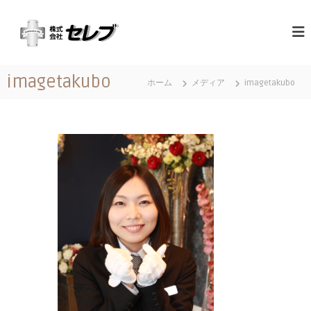
コ
（
最
ン
高
テ
株
の
ン
）
心
ツ
セ
づ
imagetakubo
へ
く
ホーム
メディア
imagetakubo
レ
ス
し
ブ
と
キ
｜
お
ッ
も
千
プ
て
葉
な
県
し
に
あ
る
営
業
地
域
関