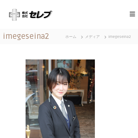
コ
（
最
ン
高
テ
株
の
ン
）
心
ツ
セ
づ
imegeseina2
へ
く
ホーム
メディア
imegeseina2
レ
ス
し
ブ
と
キ
｜
お
ッ
も
千
プ
て
葉
な
県
し
に
あ
る
営
業
地
域
関