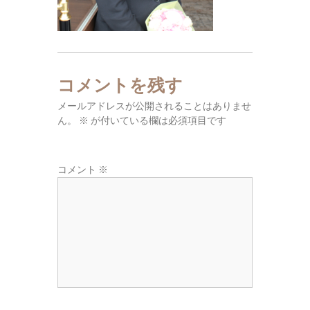
東
広
域
の
葬
コメントを残す
儀
メールアドレスが公開されることはありませ
社
ん。
※
が付いている欄は必須項目です
コメント
※