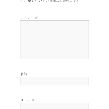
ん。
※
が付いている欄は必須項目です
東
広
域
コメント
※
の
葬
儀
社
名前
※
メール
※