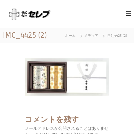
コ
（
最
ン
高
テ
株
の
ン
）
心
ツ
セ
づ
IMG_4425 (2)
へ
く
ホーム
メディア
IMG_4425 (2)
レ
ス
し
ブ
と
キ
｜
お
ッ
も
千
プ
て
葉
な
県
し
に
あ
る
営
業
地
コメントを残す
域
メールアドレスが公開されることはありませ
関