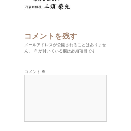
東
広
域
の
葬
コメントを残す
儀
メールアドレスが公開されることはありませ
社
ん。
※
が付いている欄は必須項目です
コメント
※