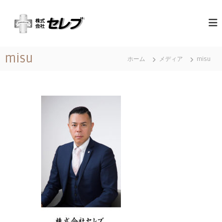
コ
（
最
ン
高
テ
株
の
ン
）
心
ツ
セ
づ
misu
へ
く
ホーム
メディア
misu
レ
ス
し
ブ
と
キ
｜
お
ッ
も
千
プ
て
葉
な
県
し
に
あ
る
営
業
地
域
関