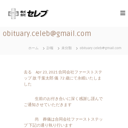
コ
（
最
ン
高
テ
株
の
ン
）
心
ツ
セ
づ
obituary.celeb@gmail.com
へ
く
レ
ス
し
ブ
と
キ
ホーム
訃報
未分類
obituary.celeb@gmail.com
｜
お
ッ
も
千
プ
て
葉
な
県
し
去る Apr 23, 2021 合同会社ファーストステ
に
ップ 故 千葉太郎 儀 72 歳にて永眠いたしま
あ
した
る
営
生前のお付き合いに深く感謝し謹んで
業
ご通知させていただきます
地
域
尚 葬儀は合同会社ファーストステッ
関
プ 下記の通り執り行います