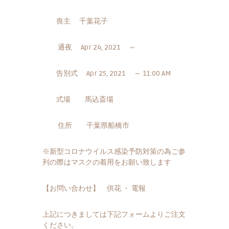
東
広
喪主
千葉花子
域
の
通夜 Apr 24, 2021 ～
葬
儀
告別式 Apr 25, 2021 ～ 11:00 AM
社
式場 馬込斎場
住所 千葉県船橋市
※新型コロナウイルス感染予防対策の為ご参
列の際はマスクの着用をお願い致します
【お問い合わせ】 供花 ・ 電報
上記につきましては下記フォームよりご注文
ください。