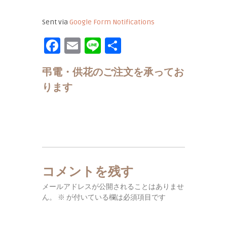
Sent via
Google Form Notifications
F
E
Li
共
a
m
n
有
弔電・供花のご注文を承ってお
c
ai
e
ります
e
l
b
o
o
k
コメントを残す
メールアドレスが公開されることはありませ
ん。
※
が付いている欄は必須項目です