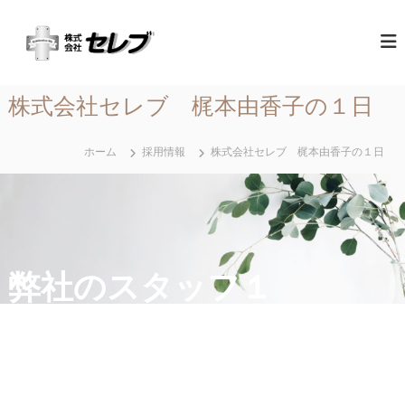
コ
（
最
ン
高
テ
株
の
ン
）
心
ツ
セ
づ
株式会社セレブ 梶本由香子の１日
へ
く
レ
ス
し
ブ
と
キ
ホーム
採用情報
株式会社セレブ 梶本由香子の１日
｜
お
ッ
も
千
プ
て
葉
な
県
し
に
あ
弊社のスタッフ１
る
営
業
地
域
関