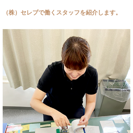
東
広
（株）セレブで働くスタッフを紹介します。
域
の
葬
儀
社