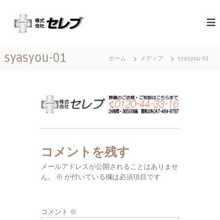
コ
（
最
ン
高
テ
株
の
ン
）
心
ツ
セ
づ
syasyou-01
へ
く
ホーム
メディア
syasyou-01
レ
ス
し
ブ
と
キ
｜
お
ッ
も
千
プ
て
葉
な
県
し
に
あ
コメントを残す
る
メールアドレスが公開されることはありませ
営
ん。
※
が付いている欄は必須項目です
業
地
域
コメント
※
関