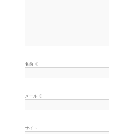
東
広
域
の
葬
儀
社
名前
※
メール
※
サイト