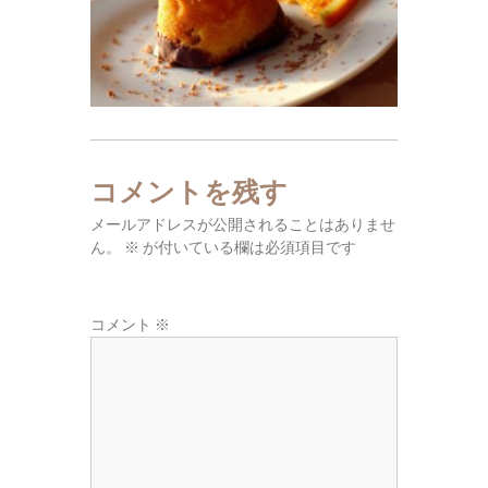
東
広
域
の
葬
儀
社
コメントを残す
メールアドレスが公開されることはありませ
ん。
※
が付いている欄は必須項目です
コメント
※