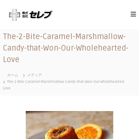
コ
（
最
ン
高
テ
株
の
ン
）
心
ツ
セ
づ
The-2-Bite-Caramel-Marshmallow-
へ
く
レ
ス
し
Candy-that-Won-Our-Wholehearted-
ブ
と
キ
｜
お
ッ
Love
も
千
プ
て
葉
な
ホーム
メディア
県
し
The-2-Bite-Caramel-Marshmallow-Candy-that-Won-Our-Wholehearted-
に
Love
あ
る
営
業
地
域
関