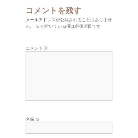
東
コメントを残す
広
域
メールアドレスが公開されることはありませ
の
ん。
※
が付いている欄は必須項目です
葬
儀
コメント
※
社
名前
※