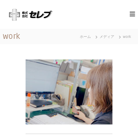
コ
（
最
ン
高
テ
株
の
ン
）
心
ツ
セ
づ
work
へ
く
ホーム
メディア
work
レ
ス
し
ブ
と
キ
｜
お
ッ
も
千
プ
て
葉
な
県
し
に
あ
る
営
業
地
域
関