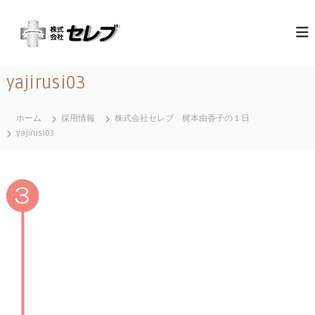
コ
（
最
ン
高
テ
株
の
ン
）
心
ツ
セ
づ
yajirusi03
へ
く
レ
ス
し
ブ
と
キ
ホーム
採用情報
株式会社セレブ 梶本由香子の１日
｜
お
ッ
yajirusi03
も
千
プ
て
葉
な
県
し
に
あ
る
営
業
地
域
関